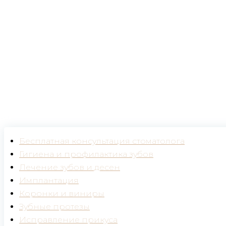
Металлокерамические коронки
Бесплатная консультация стоматолога
Гигиена и профилактика зубов
Лечение зубов и десен
Имплантация
Коронки и виниры
Зубные протезы
Исправление прикуса