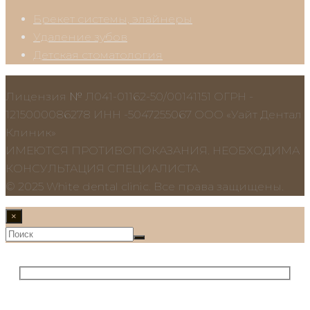
Брекет системы, элайнеры
Удаление зубов
Детская стоматология
Лицензия № Л041-01162-50/00141151 ОГРН -
1215000086278 ИНН -5047255067 ООО «Уайт Дентал
Клиник»
ИМЕЮТСЯ ПРОТИВОПОКАЗАНИЯ. НЕОБХОДИМА
КОНСУЛЬТАЦИЯ СПЕЦИАЛИСТА.
© 2025 White dental clinic. Все права защищены.
×