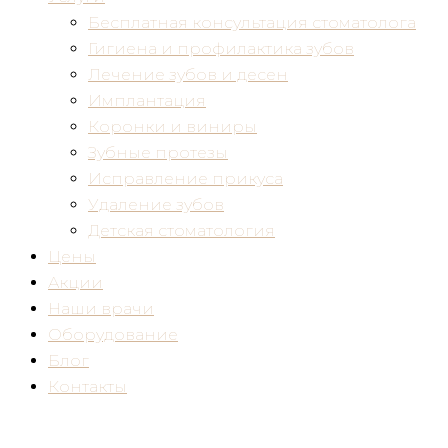
Бесплатная консультация стоматолога
Гигиена и профилактика зубов
Лечение зубов и десен
Имплантация
Коронки и виниры
Зубные протезы
Исправление прикуса
Удаление зубов
Детская стоматология
Цены
Акции
Наши врачи
Оборудование
Блог
Контакты