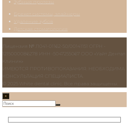
Зубные протезы
Брекет системы, элайнеры
Удаление зубов
Детская стоматология
Лицензия № Л041-01162-50/00141151 ОГРН -
1215000086278 ИНН -5047255067 ООО «Уайт Дентал
Клиник»
ИМЕЮТСЯ ПРОТИВОПОКАЗАНИЯ. НЕОБХОДИМА
КОНСУЛЬТАЦИЯ СПЕЦИАЛИСТА.
© 2025 White dental clinic. Все права защищены.
×