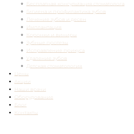
Бесплатная консультация стоматолога
Гигиена и профилактика зубов
Лечение зубов и десен
Имплантация
Коронки и виниры
Зубные протезы
Исправление прикуса
Удаление зубов
Детская стоматология
Цены
Акции
Наши врачи
Оборудование
Блог
Контакты