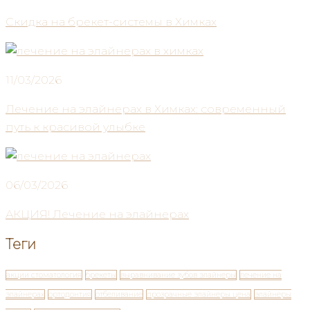
Скидка на брекет-системы в Химках
11/03/2026
Лечение на элайнерах в Химках: современный
путь к красивой улыбке
06/03/2026
АКЦИЯ! Лечение на элайнерах
Теги
акции стоматология
брекеты
выравнивание зубов элайнеры
лечение на
элайнерах
ортодонтия
отбеливание
прозрачные элайнеры цена
элайнеры