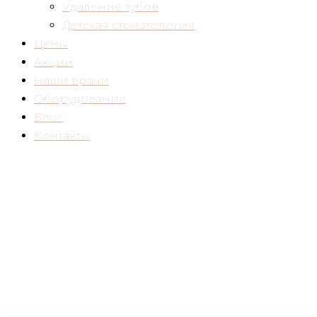
Удаление зубов
Детская стоматология
Цены
Акции
Наши врачи
Оборудование
Блог
Контакты
Частично съемные протезы