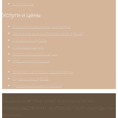
Контакты
Услуги и цены
Бесплатная консультация
Гигиена и профилактика зубов
Лечение зубов
Имплантация
Коронки и виниры
Зубные протезы
Брекет системы, элайнеры
Удаление зубов
Детская стоматология
Лицензия № Л041-01162-50/00141151 ОГРН -
1215000086278 ИНН -5047255067 ООО «Уайт Дентал
Клиник»