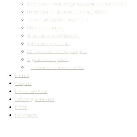
Бесплатная консультация стоматолога
Гигиена и профилактика зубов
Лечение зубов и десен
Имплантация
Коронки и виниры
Зубные протезы
Исправление прикуса
Удаление зубов
Детская стоматология
Цены
Акции
Наши врачи
Оборудование
Блог
Контакты