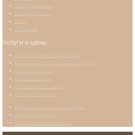
Оборудование
Наши работы
Блог
Контакты
Услуги и цены
Бесплатная консультация
Гигиена и профилактика зубов
Лечение зубов
Имплантация
Коронки и виниры
Зубные протезы
Брекет системы, элайнеры
Удаление зубов
Детская стоматология