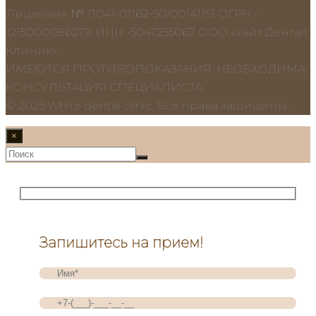
Лицензия № Л041-01162-50/00141151 ОГРН -
1215000086278 ИНН -5047255067 ООО «Уайт Дентал
Клиник»
ИМЕЮТСЯ ПРОТИВОПОКАЗАНИЯ. НЕОБХОДИМА
КОНСУЛЬТАЦИЯ СПЕЦИАЛИСТА.
© 2025 White dental clinic. Все права защищены.
×
Запишитесь на прием!