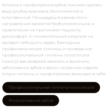
Гигиена и профилактика зубов поможет сделать
вашу улыбку красивой, белоснежной и
естественной. Процедуры в рамках этого
направления являются безболезненными и
практически не причиняют пациенту
дискомфорт. А положительный результат не
заставит себя долго ждать. Ежегодные
профилактические осмотры и проведение
профессиональной гигиены полости рта
помогут вам вовремя заметить и вылечить
заболевания зубов и десен на ранних стадиях.
Услуги гигиены и профилактики включают в себя:
Профессиональная гигиена полости рта
Фторирование зубов