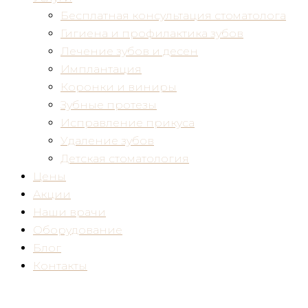
Бесплатная консультация стоматолога
Гигиена и профилактика зубов
Лечение зубов и десен
Имплантация
Коронки и виниры
Зубные протезы
Исправление прикуса
Удаление зубов
Детская стоматология
Цены
Акции
Наши врачи
Оборудование
Блог
Контакты