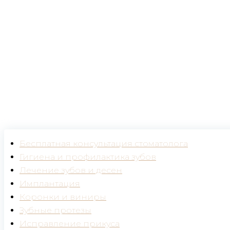
Гигиена и профилактика зубов
Бесплатная консультация стоматолога
Гигиена и профилактика зубов
Лечение зубов и десен
Имплантация
Коронки и виниры
Зубные протезы
Исправление прикуса