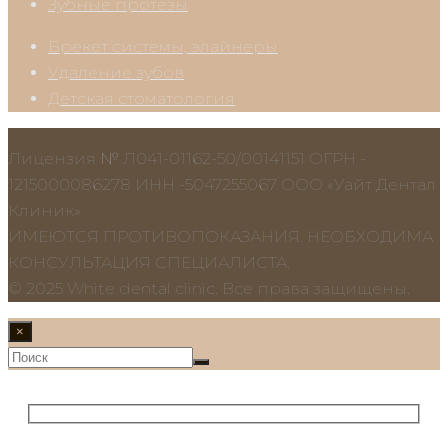
Зубные протезы
Брекет системы, элайнеры
Удаление зубов
Детская стоматология
Лицензия № Л041-01162-50/00141151 ОГРН -
1215000086278 ИНН -5047255067 ООО «Уайт Дентал
Клиник»
ИМЕЮТСЯ ПРОТИВОПОКАЗАНИЯ. НЕОБХОДИМА
КОНСУЛЬТАЦИЯ СПЕЦИАЛИСТА.
© 2025 White dental clinic. Все права защищены.
×