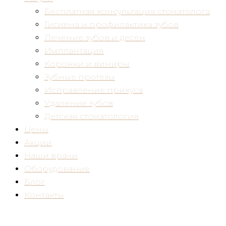
Бесплатная консультация стоматолога
Гигиена и профилактика зубов
Лечение зубов и десен
Имплантация
Коронки и виниры
Зубные протезы
Исправление прикуса
Удаление зубов
Детская стоматология
Цены
Акции
Наши врачи
Оборудование
Блог
Контакты