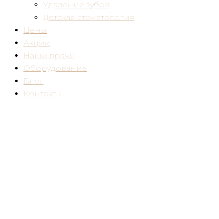
Удаление зубов
Детская стоматология
Цены
Акции
Наши врачи
Оборудование
Блог
Контакты
Отбеливание зубов Flash в Химках — 