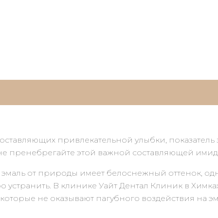
оставляющих привлекательной улыбки, показатель з
не пренебрегайте этой важной составляющей имидж
ая эмаль от природы имеет белоснежный оттенок, 
ро устранить. В клинике Уайт Дентал Клиник в Химк
торые не оказывают пагубного воздействия на эма