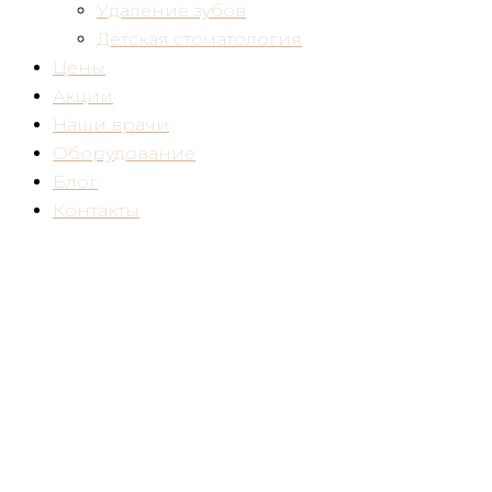
Удаление зубов
Детская стоматология
Цены
Акции
Наши врачи
Оборудование
Блог
Контакты
Метка:
отбеливание