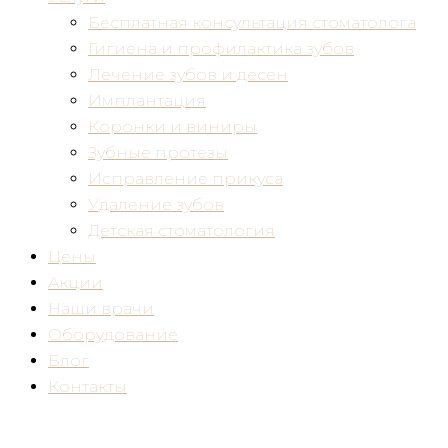
Бесплатная консультация стоматолога
Гигиена и профилактика зубов
Лечение зубов и десен
Имплантация
Коронки и виниры
Зубные протезы
Исправление прикуса
Удаление зубов
Детская стоматология
Цены
Акции
Наши врачи
Оборудование
Блог
Контакты