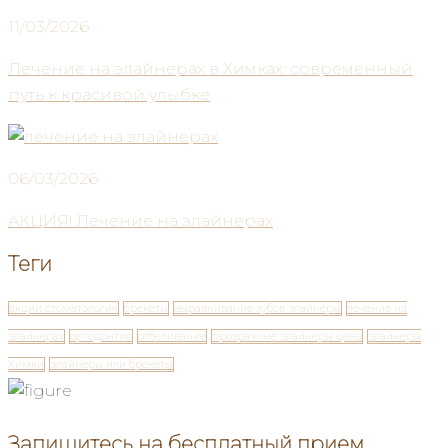
11/03/2026
Лечение на элайнерах в Химках: современный
путь к красивой улыбке
06/03/2026
АКЦИЯ! Лечение на элайнерах
Теги
акции стоматология
брекеты
выравнивание зубов элайнеры
лечение на
элайнерах
ортодонтия
отбеливание
прозрачные элайнеры цена
элайнеры
Химки
элайнеры или брекеты
Запишитесь на бесплатный прием