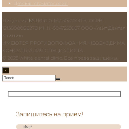
Детская стоматология
Лицензия № Л041-01162-50/00141151 ОГРН -
1215000086278 ИНН -5047255067 ООО «Уайт Дентал
Клиник»
ИМЕЮТСЯ ПРОТИВОПОКАЗАНИЯ. НЕОБХОДИМА
КОНСУЛЬТАЦИЯ СПЕЦИАЛИСТА.
© 2025 White dental clinic. Все права защищены.
×
Запишитесь на прием!