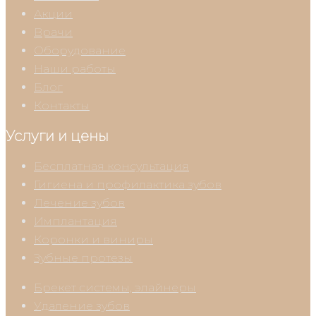
Акции
Врачи
Оборудование
Наши работы
Блог
Контакты
Услуги и цены
Бесплатная консультация
Гигиена и профилактика зубов
Лечение зубов
Имплантация
Коронки и виниры
Зубные протезы
Брекет системы, элайнеры
Удаление зубов