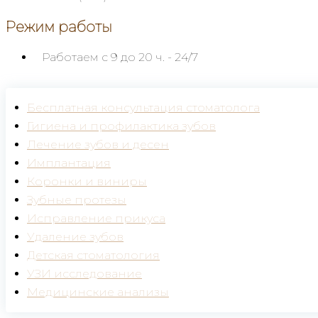
Режим работы
Работаем с 9 до 20 ч.
- 24/7
Бесплатная консультация стоматолога
Гигиена и профилактика зубов
Лечение зубов и десен
Имплантация
Коронки и виниры
Зубные протезы
Исправление прикуса
Удаление зубов
Детская стоматология
УЗИ исследование
Медицинские анализы