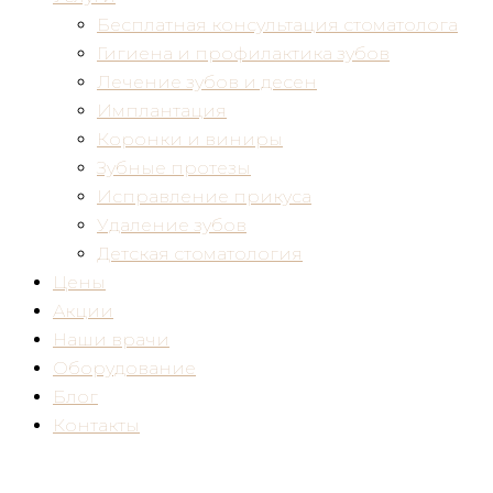
Бесплатная консультация стоматолога
Гигиена и профилактика зубов
Лечение зубов и десен
Имплантация
Коронки и виниры
Зубные протезы
Исправление прикуса
Удаление зубов
Детская стоматология
Цены
Акции
Наши врачи
Оборудование
Блог
Контакты