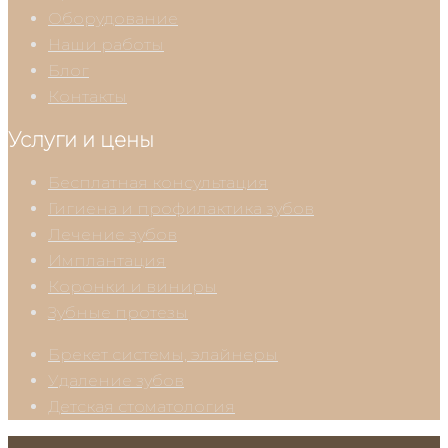
Оборудование
Наши работы
Блог
Контакты
Услуги и цены
Бесплатная консультация
Гигиена и профилактика зубов
Лечение зубов
Имплантация
Коронки и виниры
Зубные протезы
Брекет системы, элайнеры
Удаление зубов
Детская стоматология