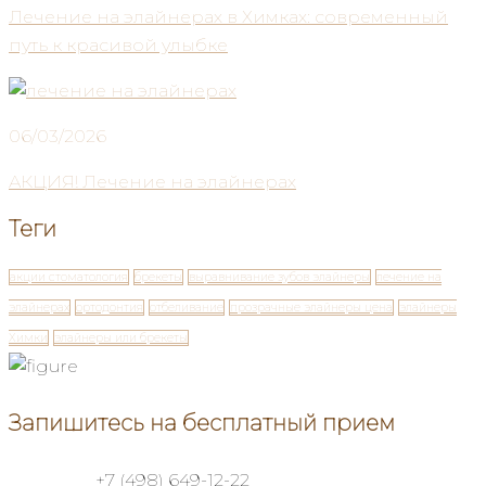
Лечение на элайнерах в Химках: современный
путь к красивой улыбке
06/03/2026
АКЦИЯ! Лечение на элайнерах
Теги
акции стоматология
брекеты
выравнивание зубов элайнеры
лечение на
элайнерах
ортодонтия
отбеливание
прозрачные элайнеры цена
элайнеры
Химки
элайнеры или брекеты
Запишитесь на бесплатный прием
+7 (498) 649-12-22