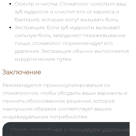
Осмотр и чистка. Стоматолог осмотрит ваш
зуб мудрости и очистит его от кариеса и
бактерий, которые могут вызывать боль.
Экстракция. Если зуб мудрости вызывает
сильную боль, затрудняет пережевывание
пищи, стоматолог порекомендует его
удаление. Экстракция обычно выполняется
хирургическим путем.
Заключение
Рекомендуется проконсультироваться со
стоматологом, чтобы обсудить ваши варианты и
принять обоснованное решение, которое
наилучшим образом соответствует вашим
индивидуальным потребностям.
Узнать подробнее о процедуре удаления