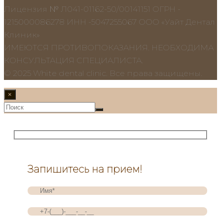
Лицензия № Л041-01162-50/00141151 ОГРН -
1215000086278 ИНН -5047255067 ООО «Уайт Дентал
Клиник»
ИМЕЮТСЯ ПРОТИВОПОКАЗАНИЯ. НЕОБХОДИМА
КОНСУЛЬТАЦИЯ СПЕЦИАЛИСТА.
© 2025 White dental clinic. Все права защищены.
×
Запишитесь на прием!